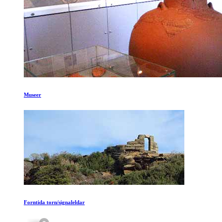
Museer
Forntida torn/signaleldar