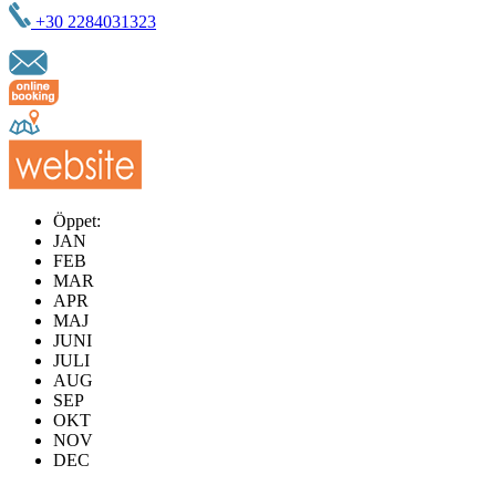
+30 2284031323
Öppet:
JAN
FEB
MAR
APR
MAJ
JUNI
JULI
AUG
SEP
OKT
NOV
DEC