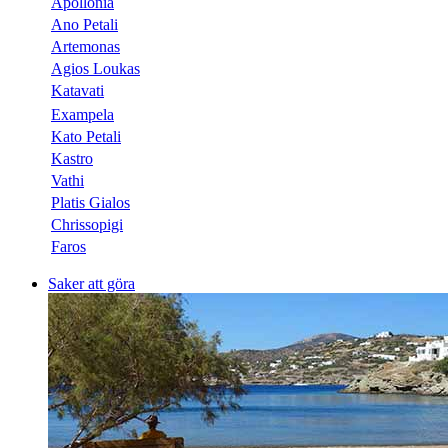
Apollonia
Ano Petali
Artemonas
Agios Loukas
Katavati
Exampela
Kato Petali
Kastro
Vathi
Platis Gialos
Chrissopigi
Faros
Saker att göra