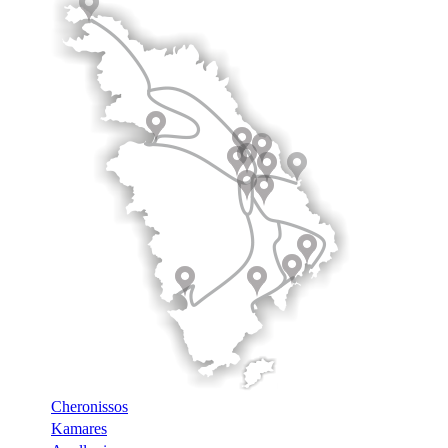
Cheronissos
Kamares