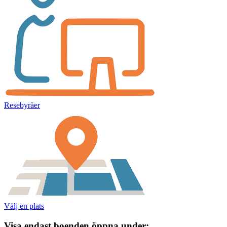
Resebyråer
Välj en plats
Visa endast boenden öppna under: